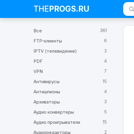
THE
PROGS
.RU
361
Все
6
FTP-клиенты
2
IPTV (телевидение)
4
PDF
7
VPN
15
Антивирусы
4
Антишпионы
3
Архиваторы
5
Аудио конвертеры
15
Аудио проигрыватели
2
Аудиоредакторы