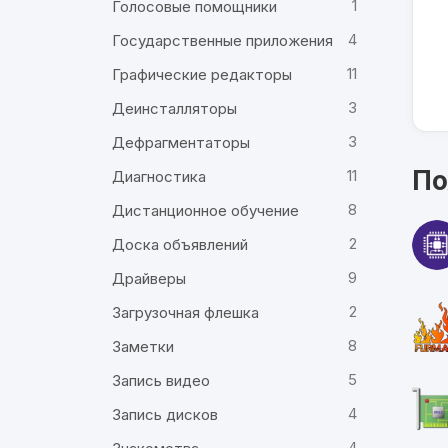
1
Голосовые помощники
4
Государственные приложения
11
Графические редакторы
3
Деинсталляторы
3
Дефрагментаторы
По
11
Диагностика
8
Дистанционное обучение
2
Доска объявлений
9
Драйверы
2
Загрузочная флешка
8
Заметки
5
Запись видео
4
Запись дисков
4