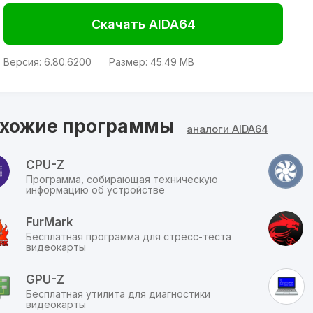
Аида64, через датчики, может контролировать скорость, с
Скачать AIDA64
которой вращаются кулеры, контролировать температуру
на разных участках устройства, напряжение и тому
подобное.
Версия:
6.80.6200
Размер:
45.49 MB
ЧТО ЕЩЕ МОЖЕТ AIDA
Кроме аппаратной части программа может
хожие программы
проанализировать:
аналоги AIDA64
программное обеспечение;
состояние Windows;
CPU-Z
драйвера;
Программа, собирающая техническую
предоставлять информацию о программах,
информацию об устройстве
установленных на компьютере;
сетевой статус и т.д.
FurMark
Бесплатная программа для стресс-теста
КЛЮЧЕВЫЕ ОСОБЕННОСТИ
видеокарты
ДИАГНОСТИКА
AIDA64 Extreme Edition запускает
полную диагностику
GPU-Z
компонентов компьютера
, таких как процессор, BIOS,
Бесплатная утилита для диагностики
монитор, оперативная память, материнская плата,
видеокарты