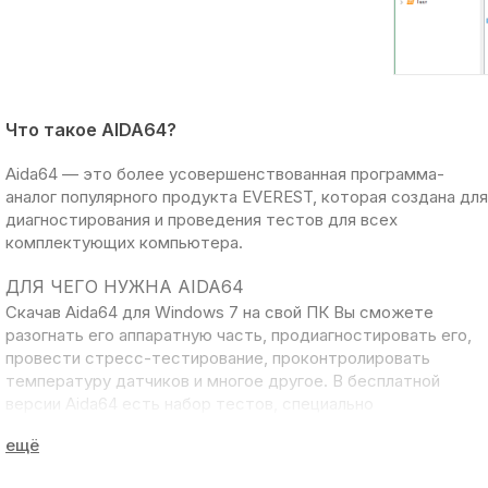
Что такое AIDA64?
Aida64
— это более усовершенствованная программа-
аналог популярного продукта EVEREST, которая создана для
диагностирования
и проведения тестов для всех
комплектующих компьютера.
ДЛЯ ЧЕГО НУЖНА AIDA64
Скачав Aida64 для Windows 7 на свой ПК
Вы сможете
разогнать его аппаратную часть, продиагностировать его,
провести стресс-тестирование, проконтролировать
температуру датчиков и многое другое. В
бесплатной
версии Aida64
есть набор тестов, специально
разработанных для отдельных составляющих аппаратной
части компьютера, того же жесткого диска или
процессора.