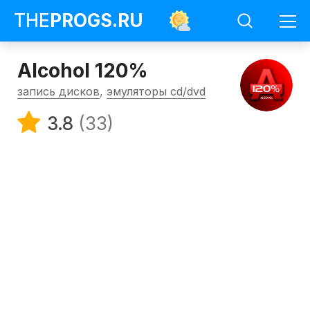
THE
PROGS
.RU
Alcohol 120%
запись дисков
,
эмуляторы cd/dvd
3.8
(33)
Программы
Запись
дисков
Alcohol
120%