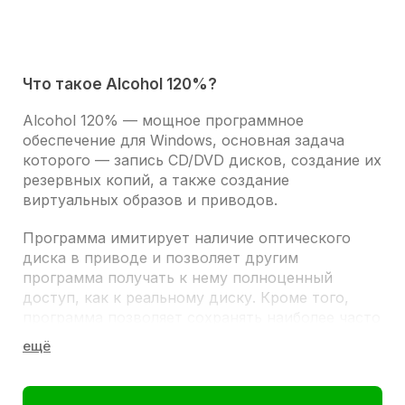
Что такое Alcohol 120%?
Alcohol 120%
— мощное программное
обеспечение для Windows, основная задача
которого — запись CD/DVD дисков, создание их
резервных копий, а также создание
виртуальных образов и приводов.
Программа имитирует наличие оптического
диска в приводе и позволяет другим
программа получать к нему полноценный
доступ, как к реальному диску. Кроме того,
программа позволяет сохранять наиболее часто
используемые диски как образы на Вашем
компьютере, и Вы можете установить их на
любой из 31 виртуальных приводов одним
нажатием кнопки и работать на всех