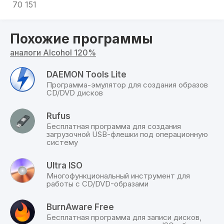
хранения данных обезопасит их в большей
70 151
степени, чем хранение на CD/DVD/Blu-ray-
дисках.
Похожие программы
Алкоголь 120% на русском поддерживает
аналоги Alcohol 120%
широкий ассортимент расширений CD/DVD
образов, например, mds, .iso, .bwt, .b5t, .b6t, .ccd,
DAEMON Tools Lite
.isz, .cue, .cdi, .pdi and .nrg.
Программа-эмулятор для создания образов
CD/DVD дисков
Скачайте последнюю версию Alcohol 120%
бесплатно на русском языке
на нашем сайте.
Rufus
Бесплатная программа для создания
загрузочной USB-флешки под операционную
систему
Ultra ISO
Многофункциональный инструмент для
работы с CD/DVD-образами
BurnAware Free
Бесплатная программа для записи дисков,