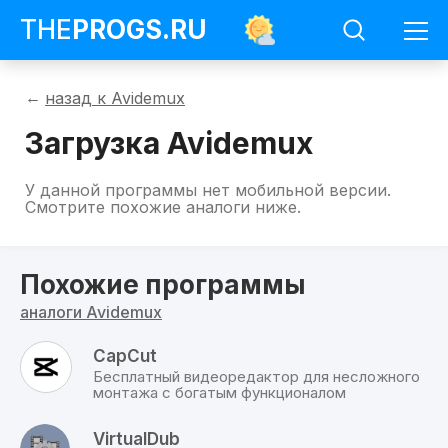
THE
PROGS
.RU
Программы
назад к Avidemux
Avidemux
Загрузить
Загрузка Avidemux
Avidemux
На
У данной программы нет мобильной версии.
данной
Смотрите похожие аналоги ниже.
странице
можно
скачать
бесплатно
Похожие программы
Avidemux
для
аналоги Avidemux
всех
доступных
операционных
CapCut
систем
Бесплатный видеоредактор для несложного
с
монтажа с богатым функционалом
официального
сайта
по
VirtualDub