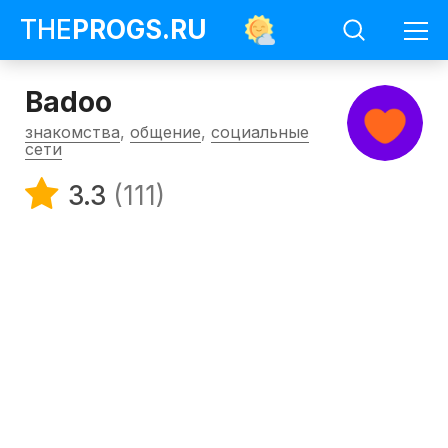
THE
PROGS
.RU
Badoo
знакомства
,
общение
,
социальные
сети
3.3
(111)
Программы
Знакомства
Badoo