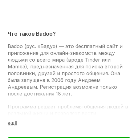
Что такое Badoo?
Badoo
(рус. «Баду») — это бесплатный сайт и
приложение для онлайн-знакомств между
людьми со всего мира (вроде Tinder или
Mamba), предназначенная для поиска второй
половинки, друзей и простого общения. Она
была запущена в 2006 году Андреем
Андреевым. Регистрация возможна только
после достижения 18 лет.
Программа решает проблемы общения людей в
реальной жизни и позволяет вести
непринужденную беседу; помогает
стеснительным людям, которые боятся подойти
познакомиться, тем, у кого мало свободного