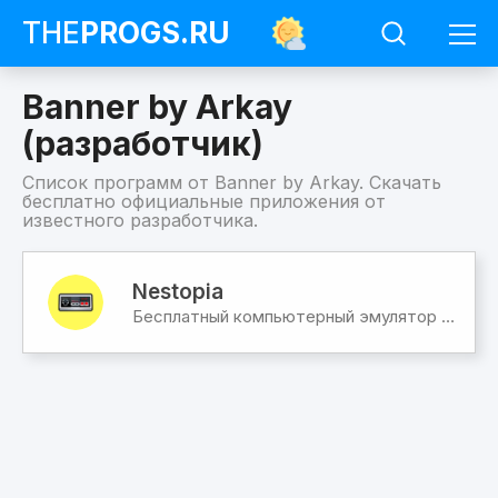
THE
PROGS
.RU
Banner by Arkay
(разработчик)
Список программ от Banner by Arkay. Скачать
бесплатно официальные приложения от
известного разработчика.
Программы
Banner
Nestopia
by
Бесплатный компьютерный эмулятор ретро-игр приставки NES, Famicom (Dendy)
Arkay
(разработчик)