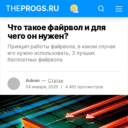
THE
PROGS
.RU
Что такое файрвол и для
чего он нужен?
Принцип работы файрвола, в каком случае
его нужно использовать, 3 лучших
бесплатных файрвола.
Программы
Статьи
Что
такое
Admin
Статьи
файрвол
04 января, 2026
4 462
просмотров
и
для
чего
он
нужен?