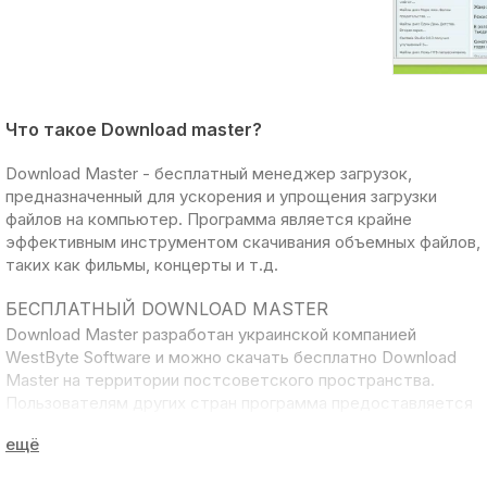
Что такое Download master?
Download Master
- бесплатный менеджер загрузок,
предназначенный для ускорения и упрощения
загрузки
файлов на компьютер
. Программа является крайне
эффективным инструментом скачивания объемных файлов,
таких как фильмы, концерты и т.д.
БЕСПЛАТНЫЙ DOWNLOAD MASTER
Download Master разработан украинской компанией
WestByte Software
и можно
скачать бесплатно Download
Master
на территории постсоветского пространства.
Пользователям других стран программа предоставляется
как условно-бесплатная под названием
Internet Download
Accelerator (IDA)
.