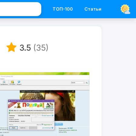
ТОП-100
Статьи
Программы
Менеджеры
3.5
(35)
загрузок
Download
master