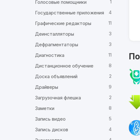
1
Голосовые помощники
4
Государственные приложения
11
Графические редакторы
3
Деинсталляторы
3
Дефрагментаторы
По
11
Диагностика
8
Дистанционное обучение
2
Доска объявлений
9
Драйверы
2
Загрузочная флешка
8
Заметки
5
Запись видео
4
Запись дисков
4