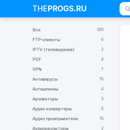
THE
PROGS
.RU
361
Все
6
FTP-клиенты
2
IPTV (телевидение)
4
PDF
7
VPN
15
Антивирусы
4
Антишпионы
3
Архиваторы
5
Аудио конвертеры
15
Аудио проигрыватели
2
Аудиоредакторы