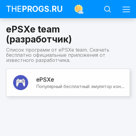
THE
PROGS
.RU
ePSXe team
(разработчик)
Список программ от ePSXe team. Скачать
бесплатно официальные приложения от
известного разработчика.
Программы
ePSXe
ePSXe
team
Популярный бесплатный эмулятор консоли Playstation 1
(разработчик)