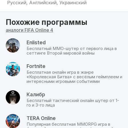
Русский, Английский, Украинский
новые участники команды.
В FIFA Online 4 присутствует кастомизация
Похожие программы
игроков, можно настроить внешний каждого
участника, также присутствует несколько
аналоги FIFA Online 4
наборов формы, мячей, возможность выбора
стадиона.
Enlisted
Бесплатный ММО-шутер от первого лица в
У каждого футболиста есть рейтинг и
сеттинге Второй мировой войны
показатель престижа, а также другие
характеристики: разгон, степень закрутки мяча
Fortnite
и т.д.
Бесплатная онлайн игра в жанре
«Королевская Битва» с весёлым геймплеем и
интересными игровыми событиями
Ограничения на состав отсутствуют, можно
приобретать самых разных футболистов, но
Калибр
есть параметры, дающие дополнительные
Бесплатный тактический онлайн шутер от 1-
бонусы. На сыгранность команды влияет страна
го и 3-го лица
её участников, лига и клуб игрока. Если
подбирать членов команды так, чтобы эти
TERA Online
параметры были согласованы, можно получить
Популярная бесплатная MMORPG игра в
преимущества в виде ускоренной прокачки и