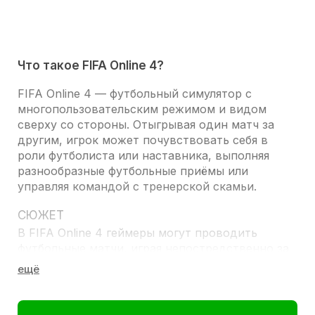
Что такое FIFA Online 4?
FIFA Online 4
— футбольный симулятор с
многопользовательским режимом и видом
сверху со стороны. Отыгрывая один матч за
другим, игрок может почувствовать себя в
роли футболиста или наставника, выполняя
разнообразные футбольные приёмы или
управляя командой с тренерской скамьи.
СЮЖЕТ
В FIFA Online 4 геймеры могут проводить
футбольные матчи, играя непостредственно за
футболистов или же задавая общую стратегию
с помощью расширенной настройки тактики,
которую можно изменять в ходе игры.