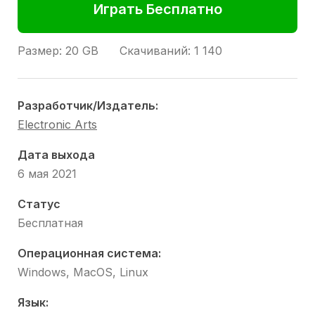
Играть Бесплатно
В игре присутствует несколько режимов
матчей:
матч лиги, позволяющий провести серию
Размер:
20 GB
Скачиваний:
1 140
поединков с искуственным интеллектом;
рейтинговый 1x1, где будет формироваться
таблица лидеров, вверх по которой можно
Разработчик/Издатель:
продвинуться, одерживая победы над
соперниками;
Electronic Arts
рейтинговый в тренерском режиме;
битва составов, позволяющая сразиться с
Дата выхода
лучшими командами других игроков;
6 мая 2021
товарищеские встречи;
классические матчи 1x1, 2x2 или 3x3.
Статус
Бесплатная
ГЕЙМПЛЕЙ
После прохождения тренировочного матча в
Операционная система:
игре открываются турниры и
Windows, MacOS, Linux
многопользовательский режим, где игрок
может сражаться с другими пользователями и
Язык:
зарабатывать очки, за которые приобретаются