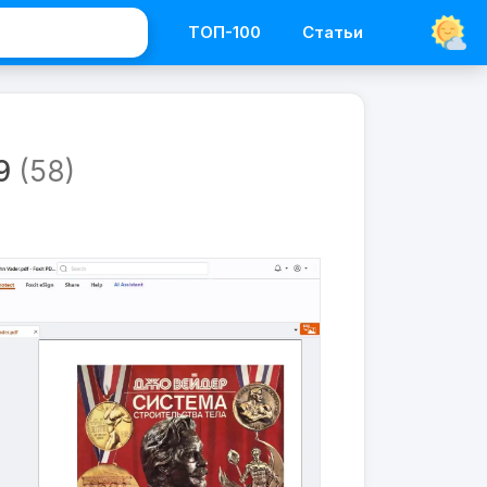
ТОП-100
Статьи
Программы
PDF
9
(58)
Foxit
Reader