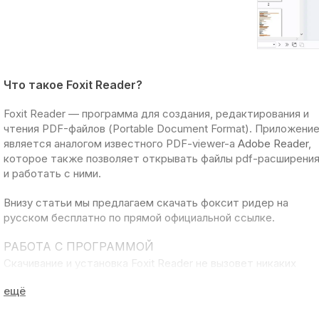
Что такое Foxit Reader?
Foxit Reader
— программа для создания, редактирования и
чтения
PDF-файлов (Portable Document Format)
. Приложени
является аналогом известного PDF-viewer-а
Adobe Reader
,
которое также позволяет открывать файлы
pdf-расширени
и работать с ними.
Внизу статьи мы предлагаем
скачать фоксит ридер на
русском
бесплатно по прямой официальной ссылке.
РАБОТА С ПРОГРАММОЙ
Скачивание и установка Foxit Reader не вызовет никаких
трудностей у пользователя. После запуска приложение
попросит
установить его в качестве программы по
умолчанию
для PDF-файлов.