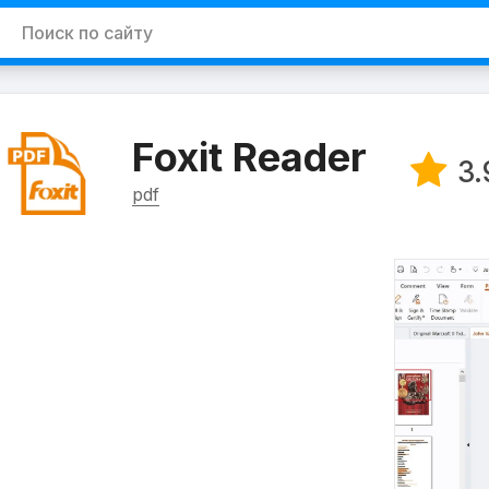
Foxit Reader
3.
pdf