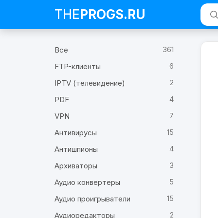
THE
PROGS
.RU
361
Все
6
FTP-клиенты
2
IPTV (телевидение)
4
PDF
7
VPN
15
Антивирусы
4
Антишпионы
3
Архиваторы
5
Аудио конвертеры
15
Аудио проигрыватели
2
Аудиоредакторы