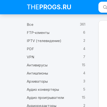
THE
PROGS
.RU
Про
361
Все
iTun
Загр
6
FTP-клиенты
iTun
2
IPTV (телевидение)
4
PDF
7
VPN
15
Антивирусы
4
Антишпионы
3
Архиваторы
5
Аудио конвертеры
15
Аудио проигрыватели
2
Аудиоредакторы