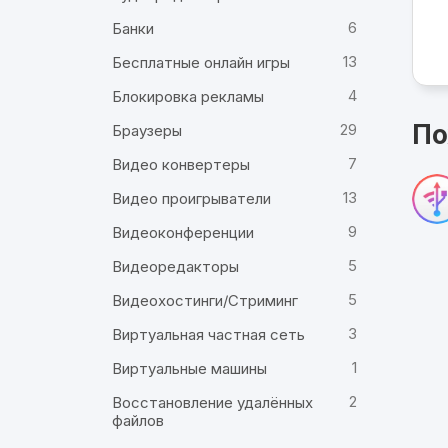
6
Банки
13
Бесплатные онлайн игры
4
Блокировка рекламы
По
29
Браузеры
7
Видео конвертеры
13
Видео проигрыватели
9
Видеоконференции
5
Видеоредакторы
5
Видеохостинги/Стриминг
3
Виртуальная частная сеть
1
Виртуальные машины
2
Восстановление удалённых
файлов