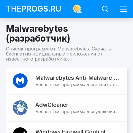
THE
PROGS
.RU
Malwarebytes
(разработчик)
Список программ от Malwarebytes. Скачать
бесплатно официальные приложения от
известного разработчика.
Программы
Malwarebytes
Malwarebytes Anti-Malware Free
(разработчик)
Бесплатная программа для защиты от вредоносного ПО и шпионских программ
AdwCleaner
Бесплатная программа для удаления шпионских и других вредоносных программ с компьютера
Windows Firewall Control