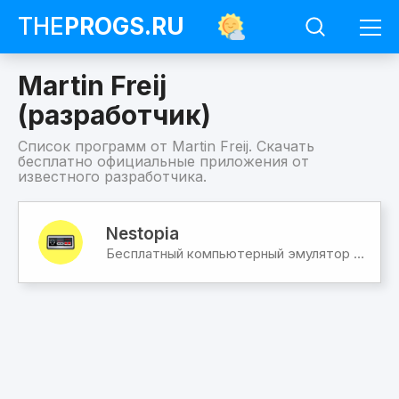
THE
PROGS
.RU
Martin Freij
(разработчик)
Список программ от Martin Freij. Скачать
бесплатно официальные приложения от
известного разработчика.
Программы
Martin
Nestopia
Freij
Бесплатный компьютерный эмулятор ретро-игр приставки NES, Famicom (Dendy)
(разработчик)