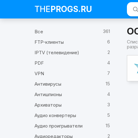
THE
PROGS
.RU
ОО
361
Все
6
Спис
FTP-клиенты
разр
2
IPTV (телевидение)
Про
4
ООО
PDF
«Дж
(раз
7
VPN
15
Антивирусы
4
Антишпионы
3
Архиваторы
5
Аудио конвертеры
15
Аудио проигрыватели
2
Аудиоредакторы