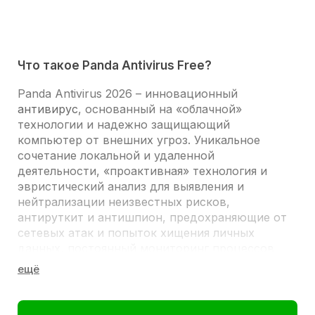
Что такое Panda Antivirus Free?
Panda Antivirus 2026
– инновационный
антивирус
, основанный на
«облачной»
технологии
и надежно
защищающий
компьютер
от внешних угроз. Уникальное
сочетание локальной и удаленной
деятельности, «проактивная» технология и
эвристический анализ для выявления и
нейтрализации неизвестных рисков,
антируткит
и
антишпион
, предохраняющие от
сетевых атак и попыток хищения личных
данных, постоянный мониторинг процессов
делают
бесплатный panda antivirus
отличным
инструментом безопасности для любого
устройства.