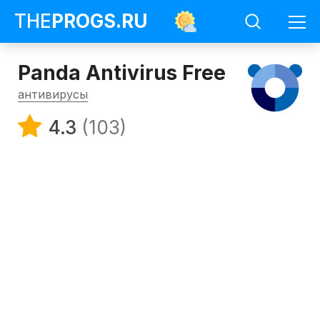
THE
PROGS
.RU
Panda Antivirus Free
антивирусы
4.3
(103)
Программы
Антивирусы
Panda
Antivirus
Free