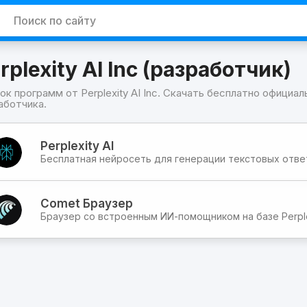
rplexity AI Inc (разработчик)
ок программ от Perplexity AI Inc. Скачать бесплатно официа
аботчика.
граммы
exity
Perplexity AI
Бесплатная нейросеть для генерации текстовых отве
работчик)
Comet Браузер
Браузер со встроенным ИИ-помощником на базе Perple