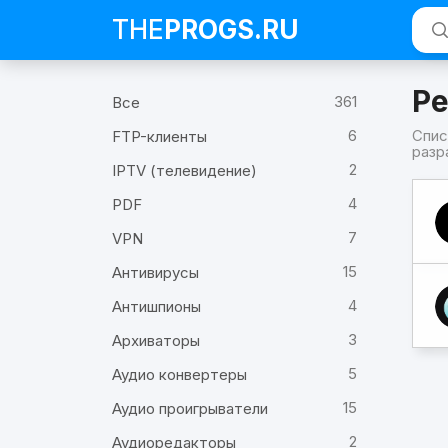
THE
PROGS
.RU
Pe
361
Все
6
Спис
FTP-клиенты
разр
2
IPTV (телевидение)
Про
4
Perpl
PDF
AI
Inc
7
VPN
(раз
15
Антивирусы
4
Антишпионы
3
Архиваторы
5
Аудио конвертеры
15
Аудио проигрыватели
2
Аудиоредакторы