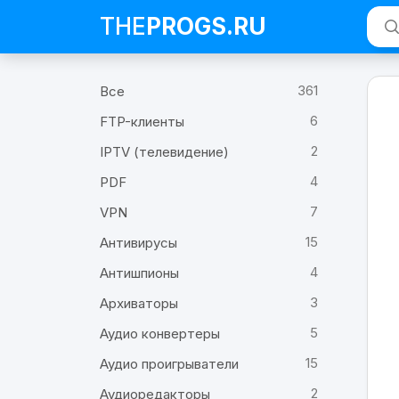
THE
PROGS
.RU
Про
361
Все
Redd
Загр
6
FTP-клиенты
Redd
2
IPTV (телевидение)
4
PDF
7
VPN
15
Антивирусы
4
Антишпионы
3
Архиваторы
5
Аудио конвертеры
15
Аудио проигрыватели
2
Аудиоредакторы