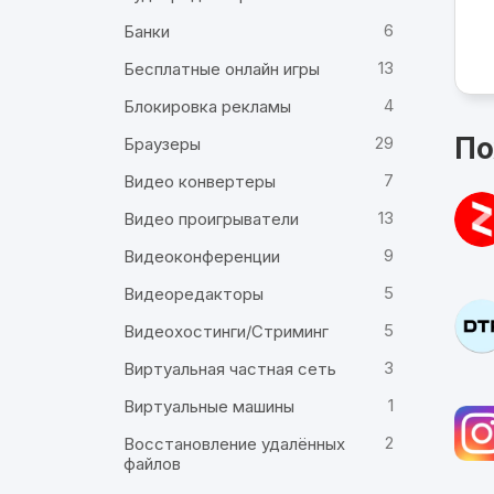
6
Банки
13
Бесплатные онлайн игры
4
Блокировка рекламы
По
29
Браузеры
7
Видео конвертеры
13
Видео проигрыватели
9
Видеоконференции
5
Видеоредакторы
5
Видеохостинги/Стриминг
3
Виртуальная частная сеть
1
Виртуальные машины
2
Восстановление удалённых
файлов