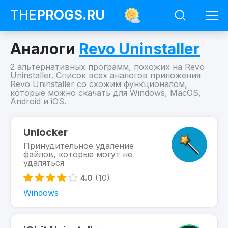
THE
PROGS
.RU
Аналоги
Revo Uninstaller
2 альтернативных программ, похожих на Revo
Uninstaller. Список всех аналогов приложения
Revo Uninstaller со схожим функционалом,
которые можно скачать для Windows, MacOS,
Android и iOS.
Программы
Revo
Unlocker
Uninstaller
Принудительное удаление
Похожие
файлов, которые могут не
на
удаляться
Revo
Uninstaller
4.0
(10)
Windows