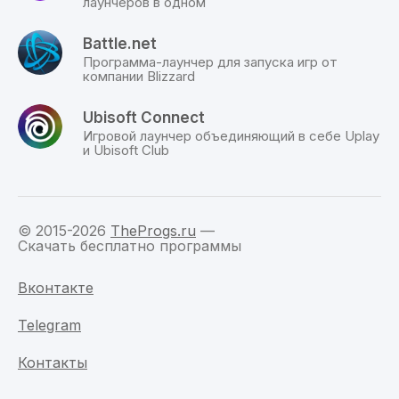
лаунчеров в одном
устанавливаем как любую другую программу.
После запуска можно авторизоваться через
Battle.net
«Вконтакте», чтобы не регистрироваться и
Программа-лаунчер для запуска игр от
компании Blizzard
можем приступать к наполнению нашей
библиотеки игр. На главной странице можно
увидеть список рекомендуемых игр: это могут
Ubisoft Connect
быть популярные платные или же бесплатные
Игровой лаунчер объединяющий в себе Uplay
и Ubisoft Club
игры, эксклюзивы платформы (Atomic Heart и
др.) и т.д.
Вы можете найти предпочтительную игру по
© 2015-2026
TheProgs.ru
—
жанру, платформе или просто смотреть
Скачать бесплатно программы
новинки. После этого добавляете игру в свою
библиотеку и можете запуска и играть в неё. В
Вконтакте
самой программе вы можете следить за
новостями игровой индустрии и конкретно
Telegram
обновлениями по каждой игре.
Контакты
На платформе VK Play вы можете общаться с
другими игроками, добавлять друзей,