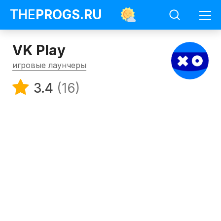
THE
PROGS
.RU
VK Play
игровые лаунчеры
3.4
(16)
Программы
Игровые
лаунчеры
VK
Play