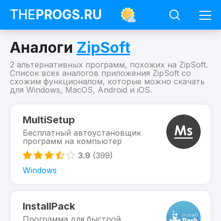
THE
PROGS
.RU
Аналоги
ZipSoft
2 альтернативных программ, похожих на ZipSoft.
Список всех аналогов приложения ZipSoft со
схожим функционалом, которые можно скачать
для Windows, MacOS, Android и iOS.
Программы
ZipSoft
MultiSetup
Похожие
Бесплатный автоустановщик
на
программ на компьютер
ZipSoft
3.9
(399)
Windows
InstallPack
Программа для быстрой