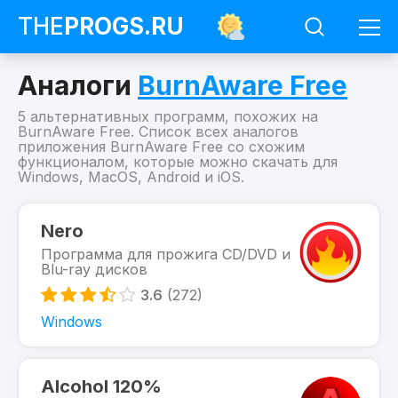
THE
PROGS
.RU
Аналоги
BurnAware Free
5 альтернативных программ, похожих на
BurnAware Free. Список всех аналогов
приложения BurnAware Free со схожим
функционалом, которые можно скачать для
Windows, MacOS, Android и iOS.
Программы
BurnAware
Nero
Free
Программа для прожига CD/DVD и
Похожие
Blu-ray дисков
на
BurnAware
3.6
(272)
Free
Windows
Alcohol 120%