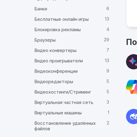
6
Банки
13
Бесплатные онлайн игры
4
Блокировка рекламы
29
Браузеры
По
7
Видео конвертеры
13
Видео проигрыватели
9
Видеоконференции
5
Видеоредакторы
5
Видеохостинги/Стриминг
3
Виртуальная частная сеть
1
Виртуальные машины
2
Восстановление удалённых
файлов