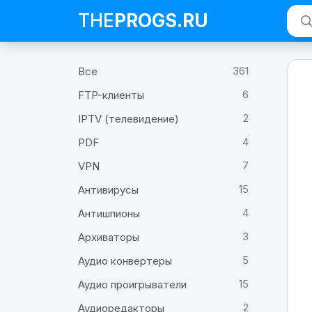
THE
PROGS
.RU
Про
361
Все
Chat
Загр
6
FTP-клиенты
Chat
2
IPTV (телевидение)
4
PDF
7
VPN
15
Антивирусы
4
Антишпионы
3
Архиваторы
5
Аудио конвертеры
15
Аудио проигрыватели
2
Аудиоредакторы