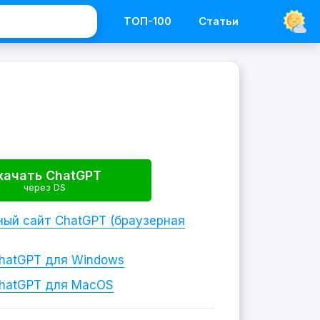
ТОП-100
Статьи
качать ChatGPT
через DS
ый сайт ChatGPT (браузерная
hatGPT
для Windows
hatGPT
для MacOS