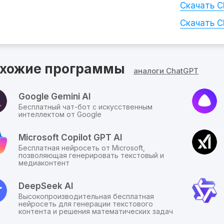
по
Скачать C
прямой
ссылке.
Скачать C
хожие программы
аналоги ChatGPT
Google Gemini AI
Бесплатный чат-бот с искусственным
интеллектом от Google
Microsoft Copilot GPT AI
Бесплатная нейросеть от Microsoft,
позволяющая генерировать текстовый и
медиаконтент
DeepSeek AI
Высокопроизводительная бесплатная
нейросеть для генерации текстового
контента и решения математических задач