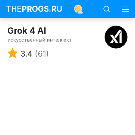
THE
PROGS
.RU
Grok 4 AI
искусственный интеллект
3.4
(61)
Программы
Искусственный
интеллект
Grok
4
AI