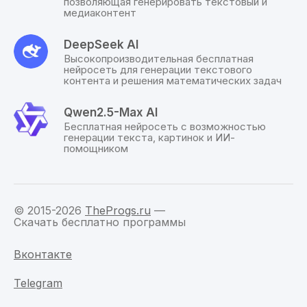
позволяющая генерировать текстовый и
основе собственных знаний, информации в
медиаконтент
интернете, режим визуализации или просто
автоматический вариант.
DeepSeek AI
Высокопроизводительная бесплатная
ПЛЮСЫ:
нейросеть для генерации текстового
контента и решения математических задач
Очень простой, минималистичный и
понятный интерфейс;
Qwen2.5-Max AI
Скачать Grok 4 можно бесплатно в качестве
Бесплатная нейросеть с возможностью
приложения на мобильное устройство или
генерации текста, картинок и ИИ-
использовать браузерную версию на ПК;
помощником
Работает с любым видом информации:
текстом, картинками, кодом, таблицами,
списками, файлами и др.;
Высокая степень обученности ИИ помогает
© 2015-2026
TheProgs.ru
—
Скачать бесплатно программы
анализировать информацию, совершать все
нужные операции, обучаться на собственных
Вконтакте
ошибках и избегать их в будущем;
Почти полное отсутствие цензуры, что
Telegram
позволяет общаться с чат-ботом на
большинство тематик;