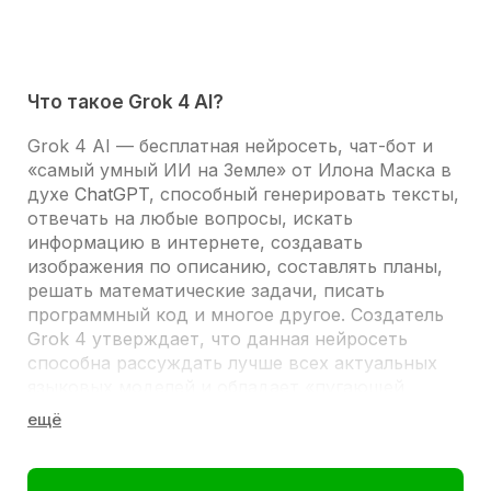
Что такое Grok 4 AI?
Grok 4 AI
— бесплатная нейросеть, чат-бот и
«самый умный ИИ на Земле» от Илона Маска в
духе
ChatGPT
, способный генерировать тексты,
отвечать на любые вопросы, искать
информацию в интернете, создавать
изображения по описанию, составлять планы,
решать математические задачи, писать
программный код и многое другое. Создатель
Grok 4 утверждает, что данная нейросеть
способна рассуждать лучше всех актуальных
языковых моделей и обладает «пугающей
сообразительностью, сарказмом и юмором».
Grok 4 можно использовать через браузерную
версию на компьютере или скачать бесплатно