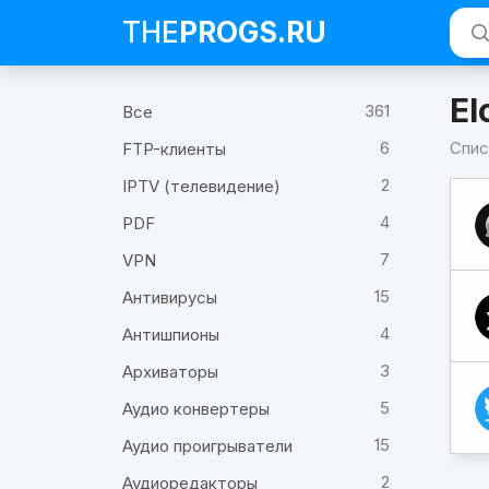
THE
PROGS
.RU
El
361
Все
6
Спис
FTP-клиенты
2
IPTV (телевидение)
Про
Elon
4
Mus
PDF
(раз
7
VPN
15
Антивирусы
4
Антишпионы
3
Архиваторы
5
Аудио конвертеры
15
Аудио проигрыватели
2
Аудиоредакторы