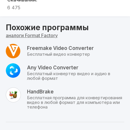
Пакетное конвертирование выбранных
файлов;
6 475
Изменение размера файла;
Наличие интегрированного текстового
редактора позволит работать с
Похожие программы
электронными документами;
аналоги Format Factory
Набор различных шаблонов для готового
решения;
Freemake Video Converter
Соединение звуковых и видео дорожек;
Бесплатный видео конвертер
Восстановление поврежденных фрагментов
файла.
Any Video Converter
Бесплатный конвертер видео и аудио в
КАК ИСПОЛЬЗОВАТЬ FORMAT FACTORY?
любой формат
Программа обладает очень широким набором
инструментов. Рассмотрим как пользоваться в
HandBrake
Формат Фактори ее базовой функцией. После
Бесплатная программа для конвертирования
запуска программы в главном окне нужно
видео в любой формат для компьютера или
телефона
выбрать строку «Файл» и указать путь к файлу,
который необходимо преобразовать (если
файлов много, то есть возможность выбрать
папку).