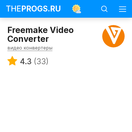
THE
PROGS
.RU
Freemake Video
Converter
видео конвертеры
4.3
(33)
Программы
Видео
конвертеры
Freemake
Video
Converter