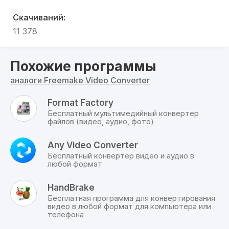
затруднений при использовании, а применение
Скачиваний:
технологий CUDA и DXVA в русском video
converter существенно ускоряет процесс
11 378
перекодирования файлов без ущерба для
качества.
Похожие программы
FREEMAKE VIDEO CONVERTER ИМЕЕТ
аналоги Freemake Video Converter
СЛЕДУЮЩИЕ ПРЕИМУЩЕСТВА:
Оперирование большинством форматов, при
Format Factory
наличии бесплатно скачанного freemake
Бесплатный мультимедийный конвертер
video;
файлов (видео, аудио, фото)
Широкий спектр выполняемых операций с
фото-, аудио- и видеофайлами;
Any Video Converter
Копирование, прожиг, риппование Blu-ray и
Бесплатный конвертер видео и аудио в
любой формат
DVD дисков;
Скачанный freemake video converter
обеспечивает формирование превосходных
HandBrake
слайд-шоу с добавлением звуковых дорожек
Бесплатная программа для конвертирования
видео в любой формат для компьютера или
и видеороликов;
телефона
Простота управления, легкая загрузка на