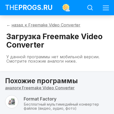
THE
PROGS
.RU
Программы
назад к Freemake Video Converter
Freemake
Video
Загрузка Freemake Video
Converter
Загрузить
Converter
Freemake
Video
Converter
На
У данной программы нет мобильной версии.
данной
Смотрите похожие аналоги ниже.
странице
можно
скачать
бесплатно
Похожие программы
Freemake
Video
аналоги Freemake Video Converter
Converter
для
всех
Format Factory
доступных
Бесплатный мультимедийный конвертер
операционных
файлов (видео, аудио, фото)
систем