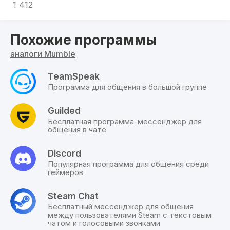
пользователю необходимо создать учетную
1 412
запись, настроить микрофон и динамики.
Сделать это можно через меню настроек. На
Похожие программы
данном этапе лучше проверить громкость и
качество звука (для этого используются как
аналоги Mumble
наушники, так и штатные динамики с
выносным микрофоном).
TeamSpeak
Программа для общения в большой группе
После этого нужно подключиться к серверу
Mumble: ввести адрес сервера в
Guilded
соответствующее поле. Для интеграции
Бесплатная программа-мессенджер для
необходимо кликнуть по клавише
общения в чате
«Подключиться». Далее система предложит
ввести пароль (если сервер защищен им).
Discord
Популярная программа для общения среди
Управлять программой, проводить настройки
геймеров
доступа, корректировку чата и пр. можно через
веб-меню. Оно не занимает много места на
Steam Chat
экране. Поэтому производить операции можно
Бесплатный мессенджер для общения
между пользователями Steam с текстовым
непосредственно во время игры.
чатом и голосовыми звонками