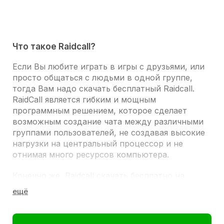
Что такое Raidcall?
Если Вы любите играть в игры с друзьями, или
просто общаться с людьми в одной группе,
тогда Вам надо
скачать бесплатный Raidcall
.
RaidCall является гибким и мощным
программным решением, которое сделает
возможным создание чата между различными
группами пользователей, не создавая высокие
нагрузки на центральный процессор и не
отнимая много ресурсов
компьютера
.
Конечно же,
Raidcall скачать бесплатно на
русском
, нужно онлайн-геймерам, которым
просто необходимо общаться каждую секунду
для координации действий. Программа Raidcall
предлагает расширенные функции, такие как