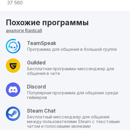
программами для создания скриншотов
. В
37 560
Рейдколл доступны наборы
персонализированных тем и смайликов, что
позволяет настраивать интерфейс в
Похожие программы
соответствии с вашими пожеланиями.
аналоги Raidcall
Скачать raidcall для windows 7,8,10 бесплатно на
TeamSpeak
русском
по прямой ссылке можно у нас на
Программа для общения в большой группе
сайте
TheProgs.ru
Guilded
Бесплатная программа-мессенджер для
общения в чате
Discord
Популярная программа для общения среди
геймеров
Steam Chat
Бесплатный мессенджер для общения
между пользователями Steam с текстовым
чатом и голосовыми звонками