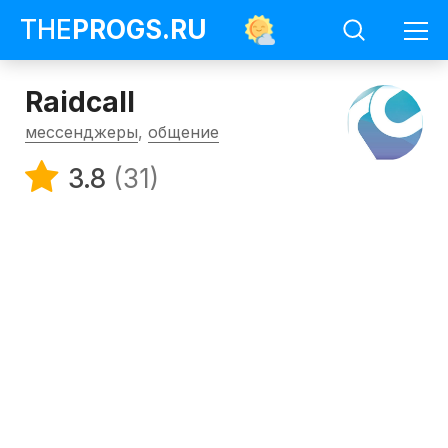
THE
PROGS
.RU
Raidcall
мессенджеры
,
общение
3.8
(31)
Программы
Мессенджеры
Raidcall