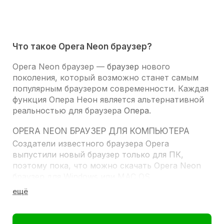
Что такое Opera Neon браузер?
Opera Neon браузер
—
браузер
нового
поколения, который возможно станет самым
популярным браузером современности. Каждая
функция
Опера Неон
является альтернативной
реальностью для браузера
Опера
.
OPERA NEON БРАУЗЕР ДЛЯ КОМПЬЮТЕРА
Создатели известного браузера Opera
выпустили новый браузер только для ПК,
поэтому пока, что можно
скачать Opera Neon
браузер для Windows
или MAC OS.
РАДУЕТ ГЛАЗ
Все наверно любят функции Оперы, визуальные
вкладки, омнибоксы, и всю ту плавность