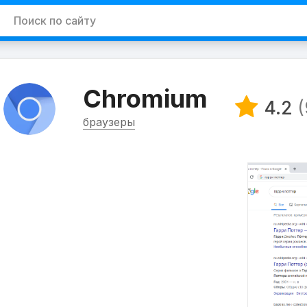
Chromium
4.2
(
браузеры