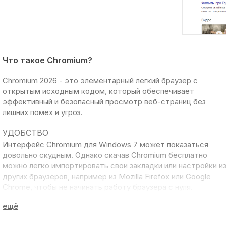
Что такое Chromium?
Chromium 2026
- это элементарный легкий браузер с
открытым исходным кодом, который обеспечивает
эффективный и безопасный просмотр веб-страниц без
лишних помех и угроз.
УДОБСТВО
Интерфейс Chromium для Windows 7 может показаться
довольно скудным. Однако скачав Chromium бесплатно
можно легко импортировать свои закладки или настройки и
других браузеров, например из
Mozilla Firefox
или
Google
Chrome
, чтобы не начинать работу браузера с нуля.
Интересный факт, что поле поиска и адресная строка
объединены в одно пространство и работает замечательно