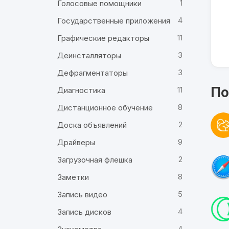
1
Голосовые помощники
4
Государственные приложения
11
Графические редакторы
3
Деинсталляторы
3
Дефрагментаторы
По
11
Диагностика
8
Дистанционное обучение
2
Доска объявлений
9
Драйверы
2
Загрузочная флешка
8
Заметки
5
Запись видео
4
Запись дисков
4