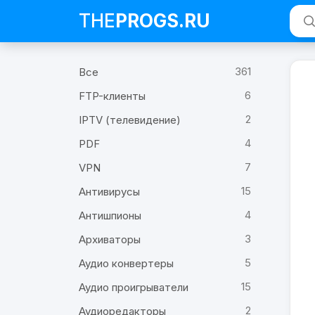
THE
PROGS
.RU
361
Все
6
FTP-клиенты
2
IPTV (телевидение)
4
PDF
7
VPN
15
Антивирусы
4
Антишпионы
3
Архиваторы
5
Аудио конвертеры
15
Аудио проигрыватели
2
Аудиоредакторы