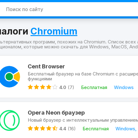
налоги
Chromium
льтернативных программ, похожих на Chromium. Список всех
ционалом, которые можно скачать для Windows, MacOS, Andro
граммы
mium
Cent Browser
ожие
Бесплатный браузер на базе Chromium с расшир
mium
функциями
4.0
(7)
Бесплатная
Windows
Opera Neon браузер
Новый браузер с интеллектуальным управление
4.4
(16)
Бесплатная
Windows,