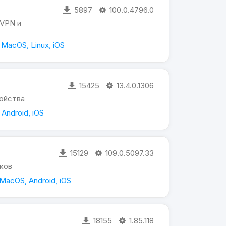
5897
100.0.4796.0
 VPN и
MacOS, Linux, iOS
15425
13.4.0.1306
ройства
Android, iOS
15129
109.0.5097.33
ков
MacOS, Android, iOS
18155
1.85.118