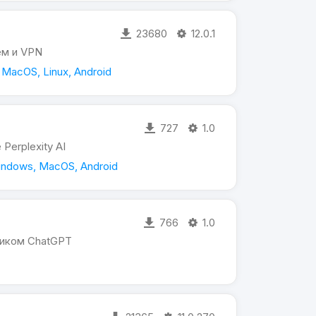
23680
12.0.1
ем и VPN
MacOS, Linux, Android
727
1.0
erplexity AI
ndows, MacOS, Android
766
1.0
иком ChatGPT