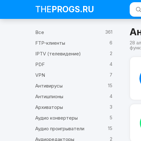
THE
PROGS
.RU
А
361
Все
6
28 а
FTP-клиенты
функ
2
IPTV (телевидение)
Про
4
Chro
PDF
Пох
на
7
VPN
Chro
15
Антивирусы
4
Антишпионы
3
Архиваторы
5
Аудио конвертеры
15
Аудио проигрыватели
2
Аудиоредакторы