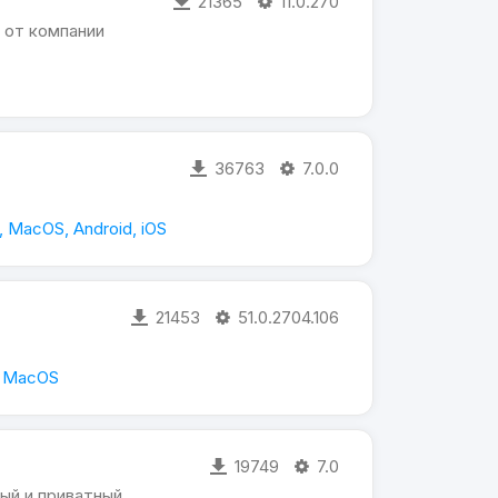
21365
11.0.270
 от компании
36763
7.0.0
 MacOS, Android, iOS
21453
51.0.2704.106
, MacOS
19749
7.0
ый и приватный