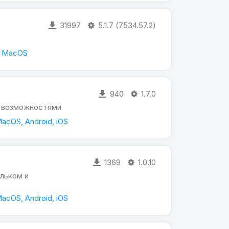
31997
5.1.7 (7534.57.2)
, MacOS
940
1.7.0
и возможностями
acOS, Android, iOS
1369
1.0.10
льком и
acOS, Android, iOS