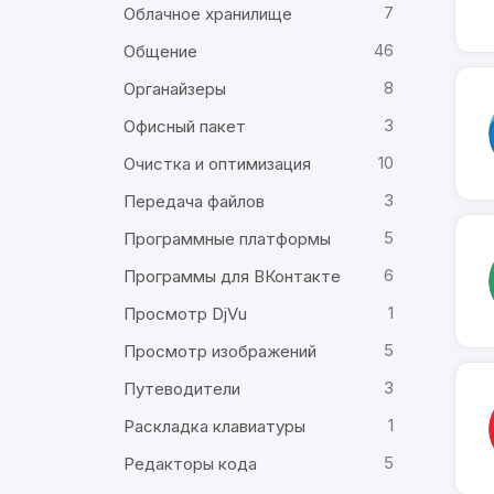
7
Облачное хранилище
46
Общение
8
Органайзеры
3
Офисный пакет
10
Очистка и оптимизация
3
Передача файлов
5
Программные платформы
6
Программы для ВКонтакте
1
Просмотр DjVu
5
Просмотр изображений
3
Путеводители
1
Раскладка клавиатуры
5
Редакторы кода