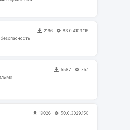
2166
83.0.4103.116
 безопасность
5587
75.1
малыми
19826
58.0.3029.150