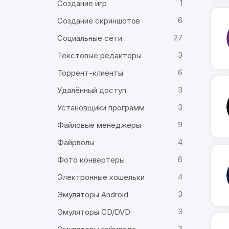
1
Создание игр
6
Создание скриншотов
27
Социальные сети
3
Текстовые редакторы
6
Торрент-клиенты
3
Удалённый доступ
3
Установщики программ
9
Файловые менеджеры
4
Файрволы
6
Фото конвертеры
4
Электронные кошельки
3
Эмуляторы Android
3
Эмуляторы CD/DVD
3