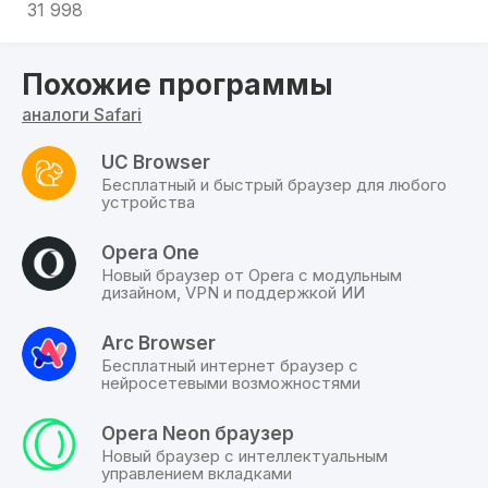
требуется посетить, чтобы перейти
31 998
непосредственно на сайт.
Похожие программы
Если вы посещаете одни и те же сайты
ежедневно, Top Sites предоставляет удобный
аналоги Safari
способ доступа к ним, как только вы
открываете браузер без закладок. Это также
UC Browser
является хорошим способом отслеживания
Бесплатный и быстрый браузер для любого
сайтов, которые Вы посещаете чаще всего, и
устройства
Вы можете зафиксировать Ваши любимые
сайты в одном положении, так что вы всегда
Opera One
будете знать где они находятся, когда вы
Новый браузер от Opera с модульным
дизайном, VPN и поддержкой ИИ
открываете Safari.
Помеченные звездой в углу сайты обозначают,
Arc Browser
что сайт был обновлен и содержит новый
Бесплатный интернет браузер с
нейросетевыми возможностями
контент.
Между тем Cover Flow будет знаком всем
Opera Neon браузер
Новый браузер с интеллектуальным
пользователям ITunes, позволяя просматривать
управлением вкладками
ваши закладки с помощью полных страниц