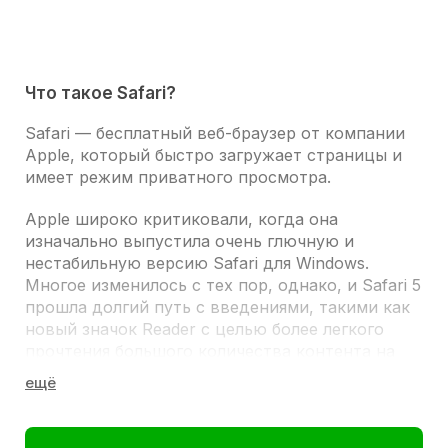
Что такое Safari?
Safari
— бесплатный веб-браузер от компании
Apple, который быстро загружает страницы и
имеет режим приватного просмотра.
Apple широко критиковали, когда она
изначально выпустила очень глючную и
нестабильную версию Safari для Windows.
Многое изменилось с тех пор, однако, и Safari 5
прошла долгий путь с введениями, такими как
новый значок Reader с целью более легкого
прочтения большого количества контента на
одной странице, быстрое время загрузки
страницы и значительно усовершенствованную
поддержку HTML5 для лучшей видео
поддержки и стабильности.