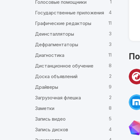
1
Голосовые помощники
4
Государственные приложения
11
Графические редакторы
3
Деинсталляторы
3
Дефрагментаторы
По
11
Диагностика
8
Дистанционное обучение
2
Доска объявлений
9
Драйверы
2
Загрузочная флешка
8
Заметки
5
Запись видео
4
Запись дисков
4