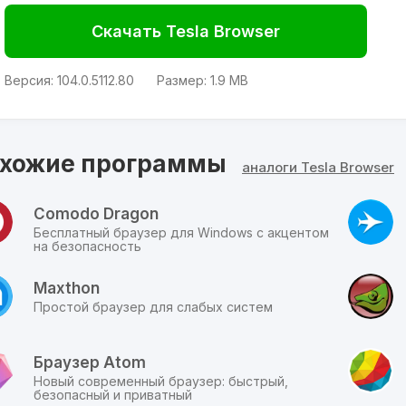
режим инкогнито, импорт настроек из другого браузера,
изменение масштаба и прочие привычные «фишки»
Скачать Tesla Browser
браузеров.
По умолчанию поисковой системой выбран Яндекс с
Версия:
104.0.5112.80
Размер:
1.9 MB
возможностью замены на Mail.ru или Google. Настройки
меню не разнообразны, но можно скачать расширения из
магазина Chrome, что резко увеличивает функциональные
возможности. Базовый вариант браузера имеет хорошую
хожие программы
аналоги Tesla Browser
скорость загрузки, не требует большого потребления
оперативной памяти.
Comodo Dragon
ПЛЮСЫ
Бесплатный браузер для Windows с акцентом
на безопасность
Высокая скорость работы;
Минимальный интерфейс;
Maxthon
Поддержка русского языка;
Простой браузер для слабых систем
Создан на основе Chromium;
Поддержка интернет магазина расширений Chrome;
Бесплатный браузер;
Браузер Atom
Встроенный блокировщик рекламы.
Новый современный браузер: быстрый,
безопасный и приватный
ВЫВОД