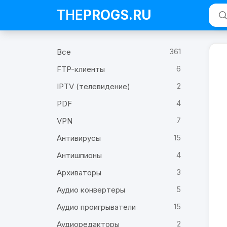
THE
PROGS
.RU
361
Все
6
FTP-клиенты
2
IPTV (телевидение)
4
PDF
7
VPN
15
Антивирусы
4
Антишпионы
3
Архиваторы
5
Аудио конвертеры
15
Аудио проигрыватели
2
Аудиоредакторы