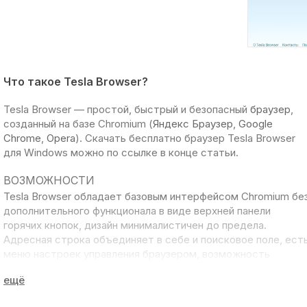
Что такое Tesla Browser?
Tesla Browser
— простой, быстрый и безопасный
браузер
,
созданный на базе Chromium (
Яндекс Браузер
,
Google
Chrome
,
Opera
). Скачать бесплатно браузер Tesla Browser
для Windows можно по ссылке в конце статьи.
ВОЗМОЖНОСТИ
Tesla Browser обладает базовым интерфейсом Chromium бе
дополнительного функционала в виде верхней панели
горячих кнопок, дизайн минималистичен до предела.
Адресная строка объединяет в себе и поисковое поле, ест
меню настроек управления браузером, возможность
создавать закладки и импортировать их, кнопка приложений
Стандартные функции Tesla Browser: диспетчер закладок,