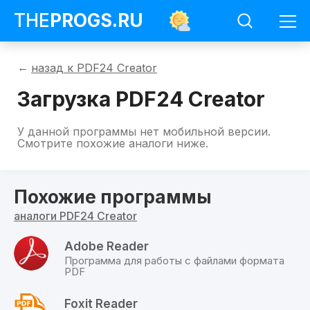
THE
PROGS
.RU
Программы
назад к PDF24 Creator
PDF24
Creator
Загрузка PDF24 Creator
Загрузить
PDF24
Creator
На
У данной программы нет мобильной версии.
данной
Смотрите похожие аналоги ниже.
странице
можно
скачать
бесплатно
Похожие программы
PDF24
Creator
аналоги PDF24 Creator
для
всех
доступных
Adobe Reader
операционных
Программа для работы с файлами формата
систем
PDF
с
официального
сайта
Foxit Reader