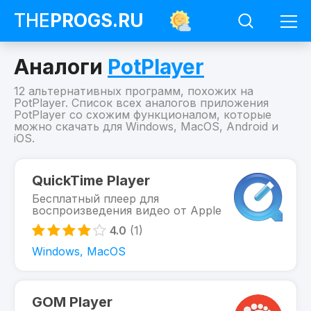
THE
PROGS
.RU
Аналоги
PotPlayer
12 альтернативных программ, похожих на
PotPlayer. Список всех аналогов приложения
PotPlayer со схожим функционалом, которые
можно скачать для Windows, MacOS, Android и
iOS.
Программы
PotPlayer
QuickTime Player
Похожие
Бесплатный плеер для
на
воспроизведения видео от Apple
PotPlayer
4.0
(1)
Windows, MacOS
GOM Player