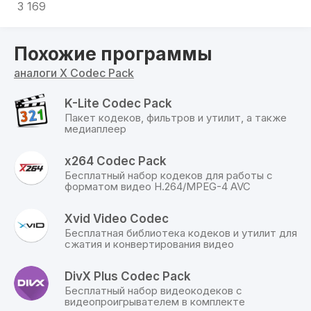
3 169
типы файлов ассоциировать с ним по
умолчанию.
Похожие программы
ПЕРЕЧЕНЬ КОДЕКОВ, ВХОДЯЩИХ В X CODEC
PACK
аналоги X Codec Pack
AVI Splitter;
OggSplitter/CoreVorbis;
K-Lite Codec Pack
Matroska Splitter;
Пакет кодеков, фильтров и утилит, а также
медиаплеер
AC3Filter;
RadLight TTA Filter;
MediaTab;
x264 Codec Pack
Бесплатный набор кодеков для работы с
LAV Filters;
форматом видео H.264/MPEG-4 AVC
madVR;
CoreFlac Decoder;
Xvid Video Codec
RadLight MPC Filter;
Бесплатная библиотека кодеков и утилит для
The Codec Detective;
сжатия и конвертирования видео
xy-VSFilter и др.
DivX Plus Codec Pack
Сборник прост в установке и результативно
Бесплатный набор видеокодеков с
решает проблемы со звуком, зависанием
видеопроигрывателем в комплекте