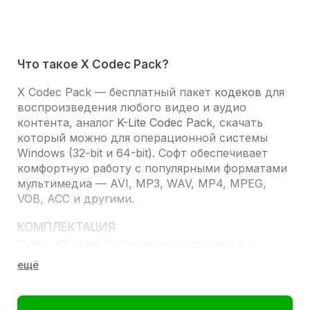
Что такое X Codec Pack?
X Codec Pack
­— бесплатный пакет
кодеков
для
воспроизведения любого видео и аудио
контента, аналог
K-Lite Codec Pack
, скачать
который можно для операционной системы
Windows (32-bit и 64-bit). Софт обеспечивает
комфортную работу с популярными форматами
мультимедиа — AVI, MP3, WAV, MP4, MPEG,
VOB, ACC и другими.
КОМПЛЕКТАЦИЯ
Пакет XP Video Codec легко справляется с
типичными проблемами при обработке аудио и
видео:
зависание и торможение;
некорректное звучание;