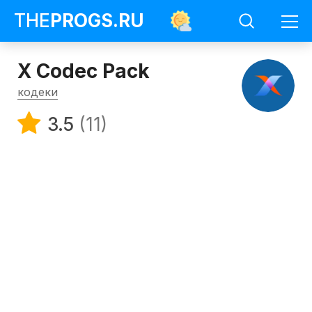
THE
PROGS
.RU
X Codec Pack
кодеки
3.5
(11)
Программы
Кодеки
X
Codec
Pack