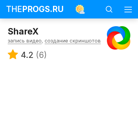
THE
PROGS
.RU
ShareX
запись видео
,
создание скриншотов
4.2
(6)
Программы
Создание
скриншотов
ShareX