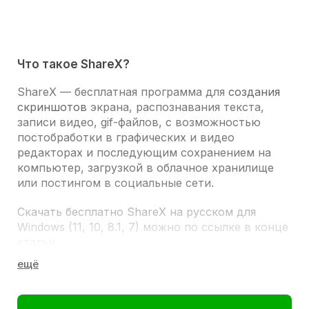
Что такое ShareX?
ShareX
— бесплатная программа для
создания
скриншотов
экрана, распознавания текста,
записи видео, gif-файлов, с возможностью
постобработки в графических и видео
редакторах и последующим сохранением на
компьютер, загрузкой в облачное хранилище
или постингом в социальные сети.
Скачать бесплатно ShareX на русском для
Windows (11, 10, 8.1, 7) можно по ссылке в конце
статьи.
ВОЗМОЖНОСТИ
Скриншот всего экрана, конкретного или
активного окна, определённой области;