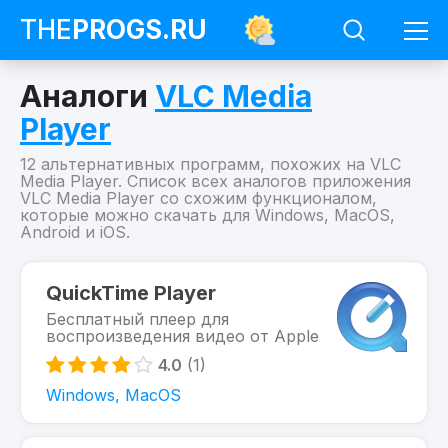
THE
PROGS
.RU
Аналоги
VLC Media
Player
12 альтернативных программ, похожих на VLC
Media Player. Список всех аналогов приложения
VLC Media Player со схожим функционалом,
которые можно скачать для Windows, MacOS,
Android и iOS.
Программы
VLC
QuickTime Player
Media
Бесплатный плеер для
Player
воспроизведения видео от Apple
Похожие
на
4.0
(1)
VLC
Media
Windows, MacOS
Player