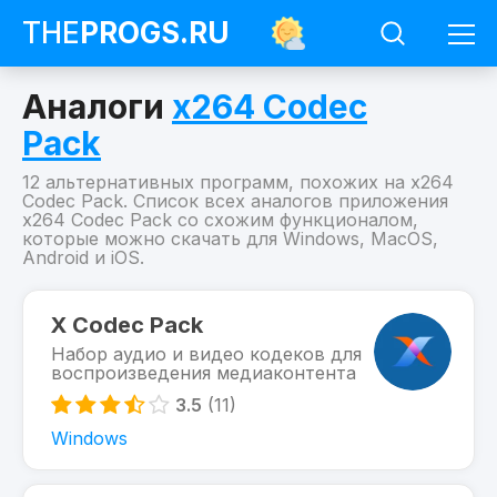
THE
PROGS
.RU
Аналоги
x264 Codec
Pack
12 альтернативных программ, похожих на x264
Codec Pack. Список всех аналогов приложения
x264 Codec Pack со схожим функционалом,
которые можно скачать для Windows, MacOS,
Android и iOS.
Программы
x264
X Codec Pack
Codec
Набор аудио и видео кодеков для
Pack
воспроизведения медиаконтента
Похожие
на
3.5
(11)
x264
Codec
Windows
Pack