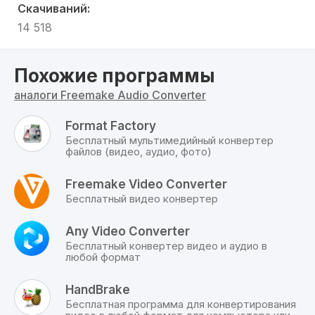
Скачиваний:
Объединять несколько файлов
в один, после
чего можно будет осуществить
14 518
конвертирование;
Простота и доступность интерфейса
дает
Похожие программы
возможность быстро проводить
преобразование различных аудиофайлов.
аналоги Freemake Audio Converter
Среди множества плюсов стоит сказать о
Format Factory
наличие минуса. Он заключается в том, что
Бесплатный мультимедийный конвертер
скачав freemake converter и начав его
файлов (видео, аудио, фото)
установку, нужно будет просматривать
рекламу. Кроме того, будет предложено
Freemake Video Converter
установить тулбар в свой браузер и
Бесплатный видео конвертер
дополнительную программу, позволяющую
работать с драйверами.
Any Video Converter
Бесплатный конвертер видео и аудио в
Это все вполне терпимо, ведь ни одна из
любой формат
подобных программ не дается бесплатной.
Стоит сказать, что от волнительного софта
HandBrake
можно отказаться.
Бесплатная программа для конвертирования