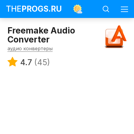
THE
PROGS
.RU
Freemake Audio
Converter
аудио конвертеры
4.7
(45)
Программы
Аудио
конвертеры
Freemake
Audio
Converter