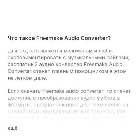
Что такое Freemake Audio Converter?
Для тех, кто является меломаном и любит
экспериментировать с музыкальными файлами,
бесплатный аудио конвертер
Freemake Audio
Converter станет главным помощником в этом
не легком деле.
Если скачать freemake audio converter, то станет
доступным
преобразование аудио файлов в
форматы
, предназначенные для применения на
устройствах, поддерживающих такие ОС, как
Windows 7, 8, 10
(и более ранние версии),
MAC
,
Linux
,
Android
,
iOS
и
Windows Phone
.
Воспользовавшись программой, можно будет