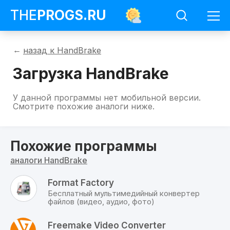
THE
PROGS
.RU
Программы
назад к HandBrake
HandBrake
Загрузить
Загрузка HandBrake
HandBrake
На
У данной программы нет мобильной версии.
данной
Смотрите похожие аналоги ниже.
странице
можно
скачать
бесплатно
Похожие программы
HandBrake
для
аналоги HandBrake
всех
доступных
операционных
Format Factory
систем
Бесплатный мультимедийный конвертер
с
файлов (видео, аудио, фото)
официального
сайта
по
Freemake Video Converter