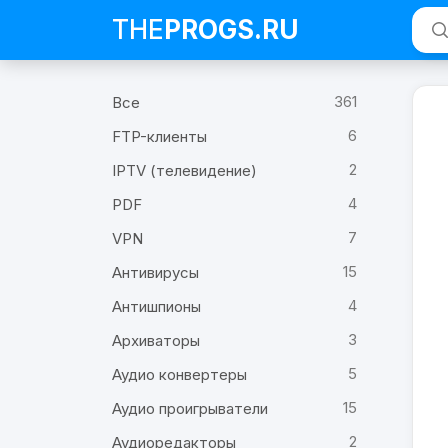
THE
PROGS
.RU
361
Все
6
FTP-клиенты
2
IPTV (телевидение)
4
PDF
7
VPN
15
Антивирусы
4
Антишпионы
3
Архиваторы
5
Аудио конвертеры
15
Аудио проигрыватели
2
Аудиоредакторы