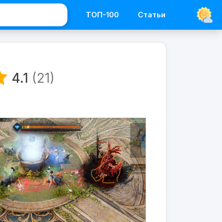
ТОП-100
Статьи
Программы
Бесплатные
4.1
(21)
онлайн
игры
Lost
Ark
Online