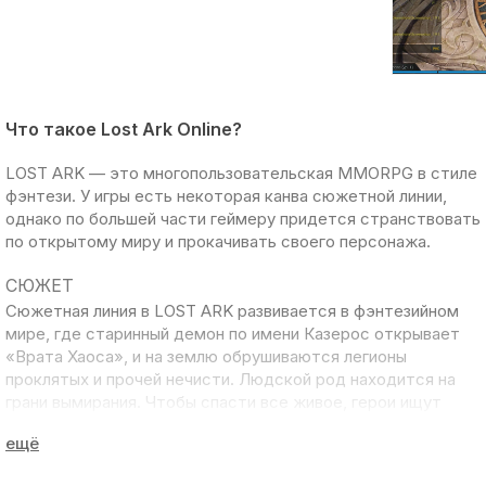
Что такое Lost Ark Online?
LOST ARK
— это многопользовательская MMORPG в стиле
фэнтези. У игры есть некоторая канва сюжетной линии,
однако по большей части геймеру придется странствовать
по открытому миру и прокачивать своего персонажа.
СЮЖЕТ
Сюжетная линия в LOST ARK развивается в фэнтезийном
мире, где старинный демон по имени Казерос открывает
«Врата Хаоса», и на землю обрушиваются легионы
проклятых и прочей нечисти. Людской род находится на
грани вымирания. Чтобы спасти все живое, герои ищут
мифический Ковчег, который должен принести спасение.
По ходу действия сюжета, игроку придется разыскивать