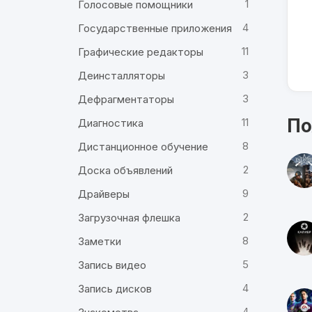
1
Голосовые помощники
4
Государственные приложения
11
Графические редакторы
3
Деинсталляторы
3
Дефрагментаторы
По
11
Диагностика
8
Дистанционное обучение
2
Доска объявлений
9
Драйверы
2
Загрузочная флешка
8
Заметки
5
Запись видео
4
Запись дисков
4