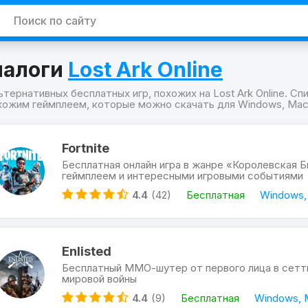
налоги
Lost Ark Online
льтернативных бесплатных игр, похожих на Lost Ark Online. Сп
хожим геймплеем, которые можно скачать для Windows, MacOS
граммы
Fortnite
e
Бесплатная онлайн игра в жанре «Королевская 
ожие
геймплеем и интересными игровыми событиями
4.4
(42)
Бесплатная
Windows,
e
Enlisted
Бесплатный ММО-шутер от первого лица в сетт
мировой войны
4.4
(9)
Бесплатная
Windows, 