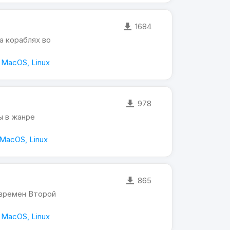
1684
а кораблях во
 MacOS, Linux
978
ы в жанре
MacOS, Linux
865
 времен Второй
 MacOS, Linux