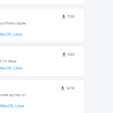
1139
футбола серии
MacOS, Linux
949
3-го лица
MacOS, Linux
1478
ский шутер от
 MacOS, Linux