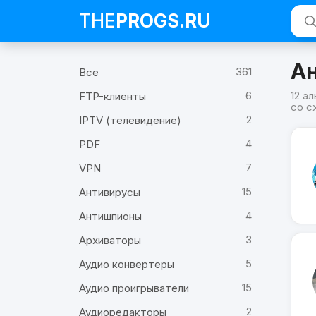
THE
PROGS
.RU
А
361
Все
6
12 а
FTP-клиенты
со с
2
IPTV (телевидение)
Про
4
Lost
PDF
Ark
Onlin
7
VPN
Пох
на
15
Антивирусы
Lost
Ark
4
Антишпионы
Onlin
3
Архиваторы
5
Аудио конвертеры
15
Аудио проигрыватели
2
Аудиоредакторы