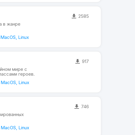
2585
а в жанре
 MacOS, Linux
917
йном мире с
лассами героев.
 MacOS, Linux
746
зированных
 MacOS, Linux