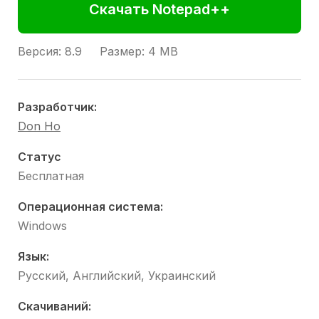
ОСНОВНЫЕ ОСОБЕННОСТИ NOTEPAD++
Скачать Notepad++
Подсветка синтаксиса и возможность
ручной настройки
Версия:
8.9
Размер:
4 MB
Поиск и замена кода по регулярному
выражению
Пользовательский интерфейс полностью
настраивается
Разработчик:
Карта Документа
Don Ho
Авто-завершение: завершение слов, функций
и подсказки параметров функций
Статус
Множество вкладок(табов) и разделение
Бесплатная
осного рабочего окна на несколько
WYSIWYG
Операционная система:
Мультиязычная среда
Windows
Закладки
Увеличение и уменьшение масштаба
Язык:
Макро запись и воспроизведение
Русский, Английский, Украинский
Запуск с различными аргументами
Скачиваний: