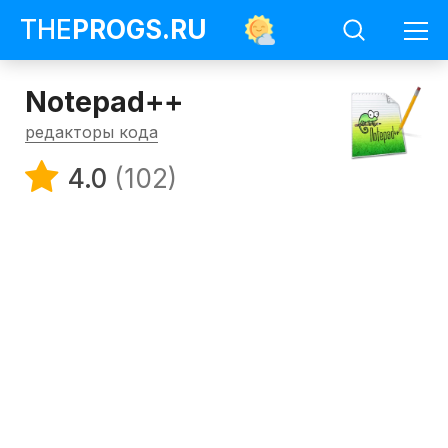
THE
PROGS
.RU
Notepad++
редакторы кода
4.0
(102)
Программы
Редакторы
кода
Notepad++