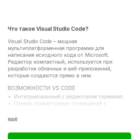
Что такое Visual Studio Code?
Visual Studio Code
– мощная
мультиплатформенная программа для
написания исходного кода от Microsoft.
Редактор компактный, используется при
разработке облачных и веб-приложений,
которые создаются прямо в нем.
ВОЗМОЖНОСТИ VS CODE
Интегрированный с редактором терминал.
Панель клавиатурных сокращений с
перенастройкой «горячих клавиш».
Сворачивание блоков кода.
Средства автоматического форматирования.
Мульти-строковое редактирование кода – с
вертикальным выделением.