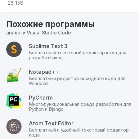
сверху вниз:
28 158
Управление файлами.
Поиск.
Похожие программы
Контроль версий.
Отладчик приложений.
аналоги Visual Studio Code
Установщик расширений.
Sublime Text 3
КОМАНДЫ
Бесплатный текстовый редактор кода для
разработчиков
Это главный инструмент разработчика в
редакторе. Для вызова перечня ввести
Notepad++
Ctrl+Shift+P.
Бесплатный редактор исходного кода для
Windows
ОБОЗРЕВАТЕЛЬ
Пункт управления проектами. Для переноса
PyCharm
файлов в статус Working files, кликнуть по ним
Многофункциональная среда разработки для
дважды.
Python и Django
УСТАНОВКА РАСШИРЕНИЙ
Atom Text Editor
Для загрузки дополнений из интерфейса
Бесплатный и удобный текстовый редактор
редактора и просмотра уже установленных
кода