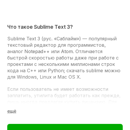
Что такое Sublime Text 3?
Sublime Text 3
(рус. «Саблайм») — популярный
текстовый редактор для программистов,
аналог
Notepad++
или
Atom
. Отличается
быстрой скоростью работы даже при работе с
проектами с несколькими миллионами строк
кода на C++ или Python; скачать sublime можно
для Windows, Linux и Mac OS X.
Если пользователь не имеет возможности
заплатить, утилита будет работать как прежде,
лишь иногда предлагая купить лицензию. Для
расширения функционала редактора можно
установить необходимые плагины.
ИНТЕРФЕЙС И ИСПОЛЬЗОВАНИЕ