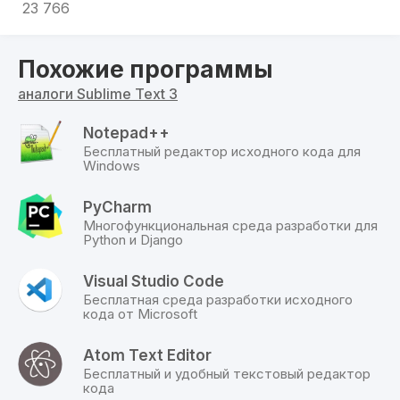
удобно при верстке.
23 766
Экран программы можно разделить на две или
четыре колонки и в каждой открыть разный
Похожие программы
файл.
аналоги Sublime Text 3
ПЛАГИНЫ
Notepad++
Если функционала программы пользователю
Бесплатный редактор исходного кода для
недостаточно, можно скачать и установить
Windows
специальные плагины:
Packages Control
— плагин, с помощью
PyCharm
которого ставятся все остальные плагины.
Многофункциональная среда разработки для
Python и Django
Устанавливается в первую очередь;
Emmet
— ускоряет написание кода,
пригодится для html-верстальщиков, так как
Visual Studio Code
добавляет большое количество сокращений.
Бесплатная среда разработки исходного
кода от Microsoft
При нажатии кнопки Tab конструкция
развернется обратно;
Atom Text Editor
Alignment
— выравнивает код, придавая ему
Бесплатный и удобный текстовый редактор
удобочитаемый вид;
кода
Плагины, имеющие в названии слово theme