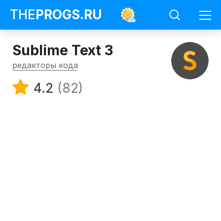
THE
PROGS
.RU
Sublime Text 3
редакторы кода
4.2
(82)
Программы
Редакторы
кода
Sublime
Text
3