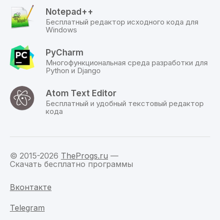
с
официального
Notepad++
сайта
Бесплатный редактор исходного кода для
по
Windows
прямой
ссылке.
PyCharm
Многофункциональная среда разработки для
Python и Django
Atom Text Editor
Бесплатный и удобный текстовый редактор
кода
© 2015-2026
TheProgs.ru
—
Скачать бесплатно программы
Вконтакте
Telegram