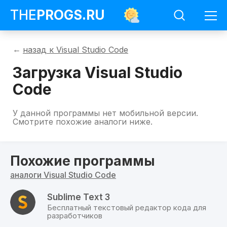
THE
PROGS
.RU
Программы
назад к Visual Studio Code
Visual
Studio
Загрузка Visual Studio
Code
Загрузить
Code
Visual
Studio
Code
На
У данной программы нет мобильной версии.
данной
Смотрите похожие аналоги ниже.
странице
можно
скачать
бесплатно
Похожие программы
Visual
Studio
аналоги Visual Studio Code
Code
для
всех
Sublime Text 3
доступных
Бесплатный текстовый редактор кода для
операционных
разработчиков
систем