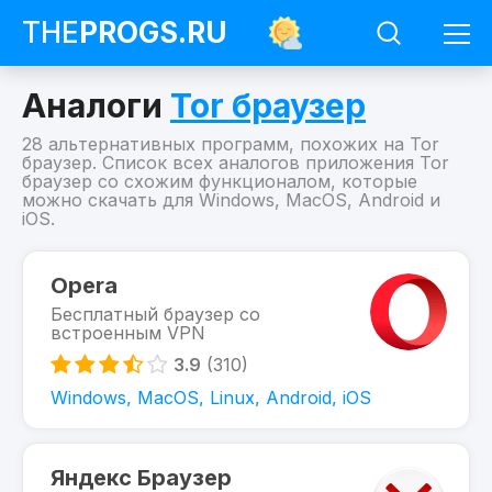
THE
PROGS
.RU
Аналоги
Tor браузер
28 альтернативных программ, похожих на Tor
браузер. Список всех аналогов приложения Tor
браузер со схожим функционалом, которые
можно скачать для Windows, MacOS, Android и
iOS.
Программы
Tor
Opera
браузер
Бесплатный браузер со
Похожие
встроенным VPN
на
Tor
3.9
(310)
браузер
Windows, MacOS, Linux, Android, iOS
Яндекс Браузер